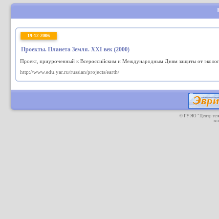
19-12-2006
Проекты. Планета Земля. ХХI век (2000)
Проект, приуроченный к Всероссийским и Международным Дням защиты от экологи
http://www.edu.yar.ru/russian/projects/earth/
© ГУ ЯО "Центр те
в 