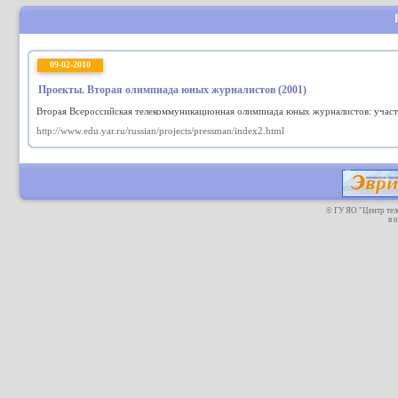
09-02-2010
Проекты. Вторая олимпиада юных журналистов (2001)
Вторая Всероссийская телекоммуникационная олимпиада юных журналистов: участн
http://www.edu.yar.ru/russian/projects/pressman/index2.html
© ГУ ЯО "Центр те
в 