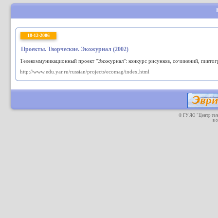
18-12-2006
Проекты. Творческие. Экожурнал (2002)
Телекоммуникационный проект "Экожурнал": конкурс рисунков, сочинений, пиктогр
http://www.edu.yar.ru/russian/projects/ecomag/index.html
© ГУ ЯО "Центр те
в 