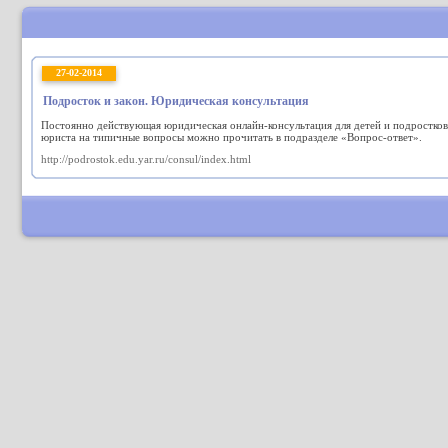
27-02-2014
Подросток и закон. Юридическая консультация
Постоянно действующая юридическая онлайн-консультация для детей и подростков
юриста на типичные вопросы можно прочитать в подразделе «Вопрос-ответ».
http://podrostok.edu.yar.ru/consul/index.html