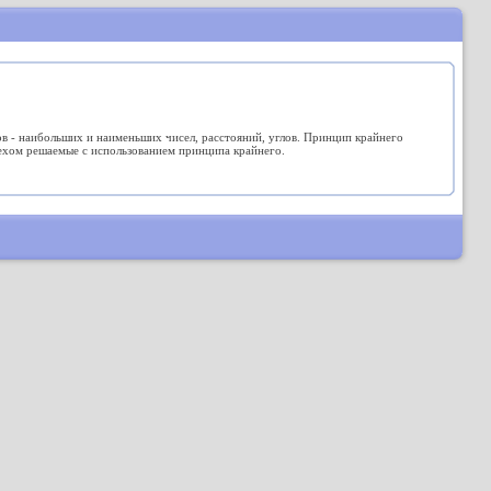
в - наибольших и наименьших чисел, расстояний, углов. Принцип крайнего
ехом решаемые с использованием принципа крайнего.