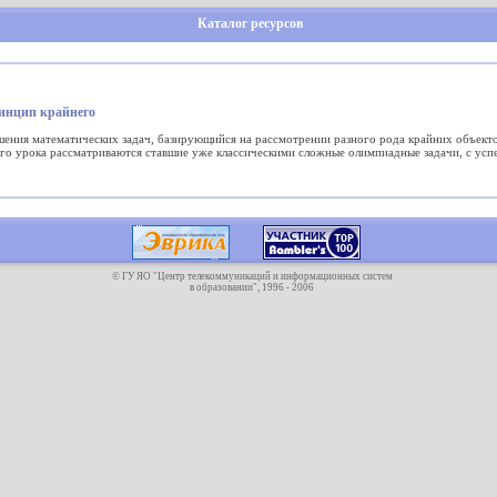
Каталог ресурсов
ринцип крайнего
шения математических задач, базирующийся на рассмотрении разного рода крайних объекто
го урока рассматриваются ставшие уже классическими сложные олимпиадные задачи, с усп
© ГУ ЯО "Центр телекоммуникаций и информационных систем
в образовании", 1996 - 2006