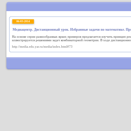
06-03-2014
Медиацентр. Дистанционный урок. Избранные задачи по математике. П
На основе серии разнообразных ярких примеров предлагается изучить принцип ре
иллюстрируется решениями задач комбинаторной геометрии. В ходе дистанционно
http://media.edu.yar.ru/media/index.html#73