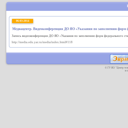
06-03-2014
Медиацентр. Видеоконференция ДО ЯО «Указания по заполнению форм фе
Запись видеоконференции ДО ЯО «Указания по заполнению форм федерального ста
http://media.edu.yar.ru/media/index.html#118
© ГУ ЯО "Центр те
в 