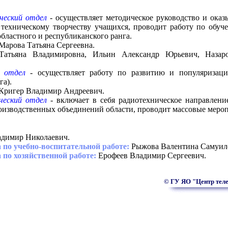
ческий отдел
- осуществляет методическое руководство и ока
техническому творчеству учащихся, проводит работу по обуч
бластного и республиканского ранга.
Марова Татьяна Сергеевна.
атьяна Владимировна, Ильин Александр Юрьевич, Назаро
й отдел
- осуществляет работу по развитию и популяризации 
га).
Кригер Владимир Андреевич.
ческий отдел
- включает в себя радиотехническое направлени
оизводственных объединений области, проводит массовые мероп
димир Николаевич.
 по учебно-воспитательной работе:
Рыжова Валентина Самуил
 по хозяйственной работе:
Ерофеев Владимир Сергеевич.
© ГУ ЯО "Центр тел