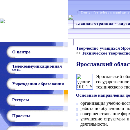
Творчество учащихся Яро
О центре
>>
Техническое творчеств
Ярославский облас
Телекоммуникационная
сеть
Ярославский обл
государственное
Учреждения образования
технического тв
Основные направления де
Ресурсы
организация учебно-вос
работа по обучению и по
совершенствование форм
Проекты
улучшение структуры и
деятельности.