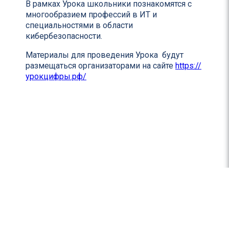
В рамках Урока школьники познакомятся с
многообразием профессий в ИТ и
специальностями в области
кибербезопасности.
Материалы для проведения Урока будут
размещаться организаторами на сайте
https://
урокцифры.рф/
© ГУ ЯО "Центр телекоммуникаций и информационных систем в
образовании", 2009-2026
Политика в отношении обработки персональных данных
Контакты:
info@edu.yar.ru