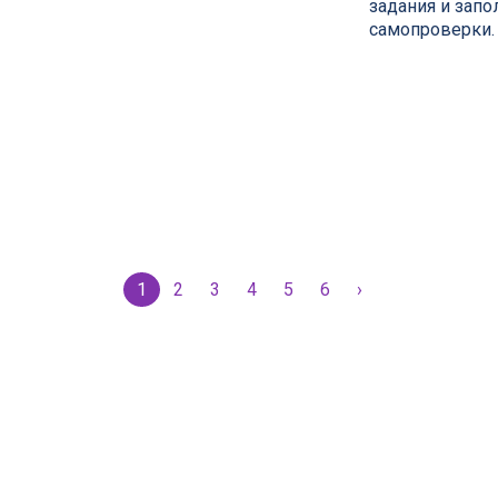
задания и запо
самопроверки.
1
2
3
4
5
6
›