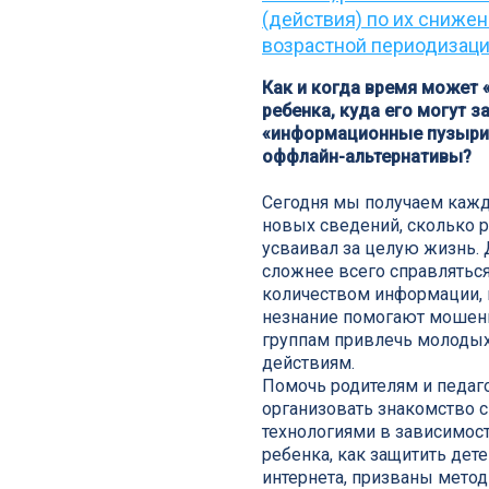
(действия) по их сниже
возрастной периодизации
Как и когда время может
ребенка, куда его могут з
«информационные пузыри»
оффлайн-альтернативы?
Сегодня мы получаем каж
новых сведений, сколько 
усваивал за целую жизнь.
сложнее всего справлятьс
количеством информации, 
незнание помогают мошен
группам привлечь молоды
действиям.
Помочь родителям и педаго
организовать знакомство
технологиями в зависимост
ребенка, как защитить дете
интернета, призваны мето