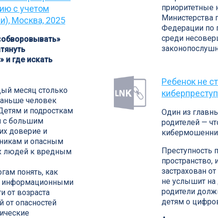
приоритетные 
нию с учетом
Министерства 
), Москва, 2025
Федерации по 
среди несове
 «обворовывать»
законопослушн
атянуть
 и где искать
Ребенок не с
дый месяц столько
киберпреступ
раньше человек
 Детям и подросткам
Один из главн
я с большим
родителей — чт
их доверие и
кибермошенни
никам и опасным
Преступность п
х людей к вредным
пространство, 
застрахован от 
гам понять, как
не услышит на
 с информационными
родители долж
и от возраста
детям о цифро
й от опасностей
дические