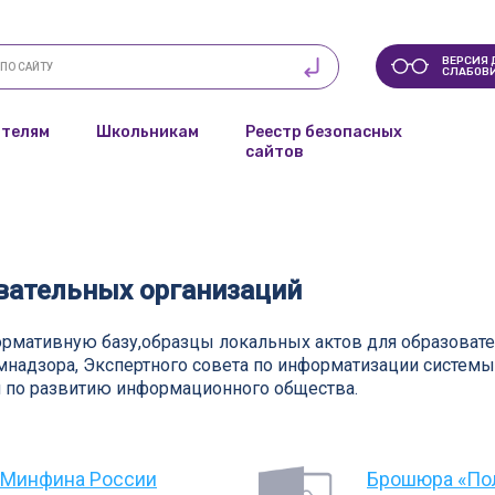
ВЕРСИЯ 
СЛАБОВ
телям
Школьникам
Реестр безопасных
сайтов
вательных организаций
нормативную базу,образцы локальных актов для образоват
адзора, Экспертного совета по информатизации системы 
 по развитию информационного общества.
и Минфина России
Брошюра «Пол