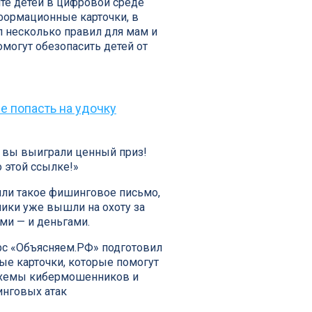
те детей в цифровой среде
формационные карточки, в
л несколько правил для мам и
омогут обезопасить детей от
е попасть на удочку
 вы выиграли ценный приз!
о этой ссылке!»
или такое фишинговое письмо,
ники уже вышли на охоту за
и — и деньгами.
рс «Объясняем.РФ» подготовил
е карточки, которые помогут
схемы кибермошенников и
нговых атак