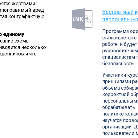
вятся жертвами
непоправимый вред
Бесплатный курс «Как раб
тая контрафактную
персональны
Программа орие
о единому
сталкивается 
исание схемы
работе, и будет
иводится несколько
руководителям
ошенников и что
специалистам 
безопасности.
Участники кур
принципами ра
объёма собира
корректной обр
персональными
обрабатывать. 
политике конф
научатся прово
организаций. Д
пользователи 