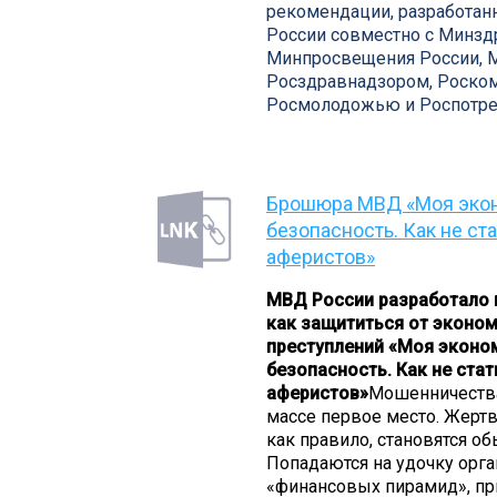
рекомендации, разработа
России совместно с Минзд
Минпросвещения России, 
Росздравнадзором, Роско
Росмолодожью и Роспотре
Брошюра МВД «Моя эко
безопасность. Как не ст
аферистов»
МВД России разработало 
как защититься от эконо
преступлений «Моя эконо
безопасность. Как не ста
аферистов»
Мошенничества
массе первое место. Жерт
как правило, становятся о
Попадаются на удочку орг
«финансовых пирамид», п