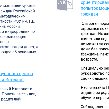
ориентирован
 повышению уровня
попыток моше
раждан Российской
граждан
методическим
ности РЭУ им. Г.В.
Отвергая норм
ина России
стремятся похи
ые видеоролики по
граждан. Их же
 раскрывающие
живет или подо
онного
не может за се
сков потери денег, а
дома без присм
рующие об основных
граждане, пен
возраста.
Специально ра
сурсного центра
руководство п
своих близких.
ый Интернет
Распечатайте П
асный Интернет в
отдайте ее ро
. Полезные ссылки,
обучите переч
 родителей!
Соблюдение эт