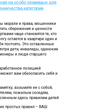
ная на особо уязвимые для
нничества категории
ы морали и права, мошенники
тить сбережения и ценности
ртвами чаще становятся те, кто
лгу остается в квартире один и
бя постоять. Это оставленные
отра дети, инвалиды, одинокие
сионеры и люди старшего
зработанное полицией
оможет вам обезопасить себя и
амятку, возьмите ее с собой,
дителям, пожилым соседям,
исленным здесь правилам детей.
их простых правил – ВАШ