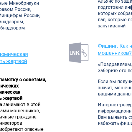
Альянс по защи
нные Минобрнауки
подготовил ин
равом России,
которых собра
Минцифры России,
пап, которые п
мнадзором,
запугиваний.
бнадзором.
Фишинг. Как н
мошенников?
номическая
ать жертвой
«Поздравляем,
Заберите его п
памятку с советами,
Если вы получ
мических
значит, мошен
мическая
вашими данным
ть жертвой
 занимают в этой
Интернет-ресу
вами мошенников,
информационны
бычные граждане.
Вам выявить 
анизаторов
избежать фиши
риобретают опасные