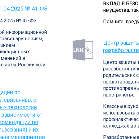
ВКЛАД В БЕЗО
1.04.2025 № 41-ФЗ
имущества, так
04.2025 № 41-ФЗ
Помните: пред
ной информационной
 правонарушениям,
Центр защиты
ванием
разработал т
никационных
изменений в
Центр защиты п
е акты Российской
разработал ти
родительских 
предотвращени
противоправны
ации по
пространстве.
, связанных с
Классные руко
ых технологии
использовать 
 зависимости от
профилактичес
екомендации по
колледжах во 
льзования) и их
жные мероприятия
Разработанные