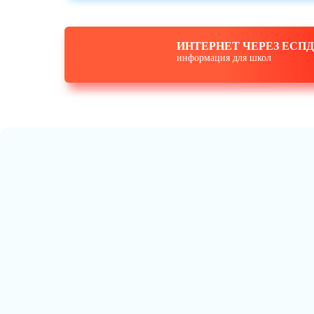
ИНТЕРНЕТ ЧЕРЕЗ ЕСПД
информация для школ
Государственное учреждение Ярославской област
региональный ресурсный центр по направлению «Фо
Программа обеспечения информационной безопасн
информационной продукции Ярославской области н
утверждена Постановлением Правительства Ярослав